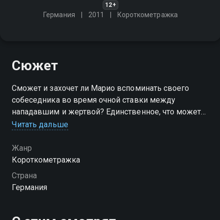
12+
Германия
2011
Короткометражка
Сюжет
Сможет и захочет ли Марио вспоминать своего
собеседника во время очной ставки между
нападавшим и жертвой? Единственное, что может
вытащить его из этой ситуации - правда о жестоком
Читать дальше
нападении той ночью. Обстановка накаляется
Жанр
Короткометражка
Страна
Германия