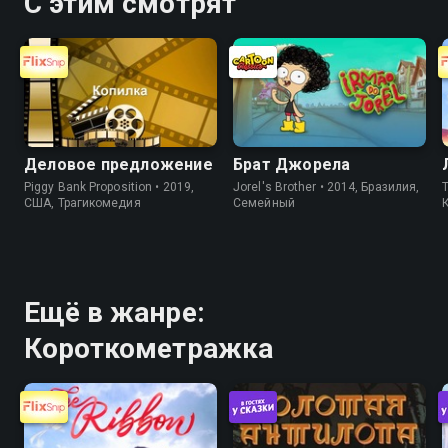
С этим смотрят
Деловое предложение
Брат Джорела
Piggy Bank Proposition • 2019,
Jorel's Brother • 2014, Бразилия,
T
США, Трагикомедия
Cемейный
Ещё в жанре:
Короткометражка