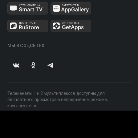
МЫ В СОЦСЕТЯХ
Телеканалы 1 и 2 мультиплексов доступны для
бесплатного просмотра в непрерывном режиме,
круглосуточно.
© 2014 — 2026, ООО «ЛайфСтрим», 109240, г. Москва,
ул. Николоямская, д. 13, стр. 2, этаж 2, ИНН 7710918800
Поддержка: help@smotreshka.tv