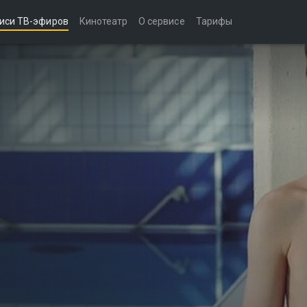
иси ТВ-эфиров
Кинотеатр
О сервисе
Тарифы