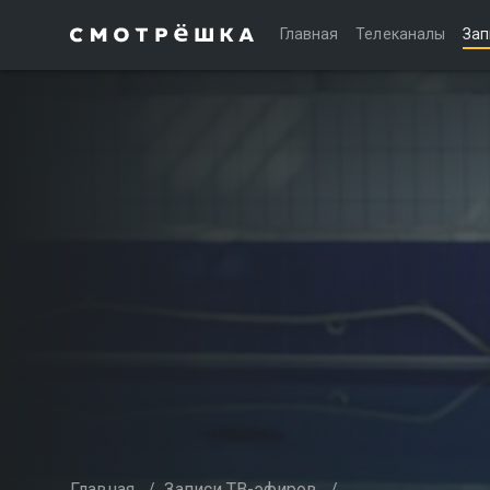
Главная
Телеканалы
Зап
Главная
/
Записи ТВ-эфиров
/