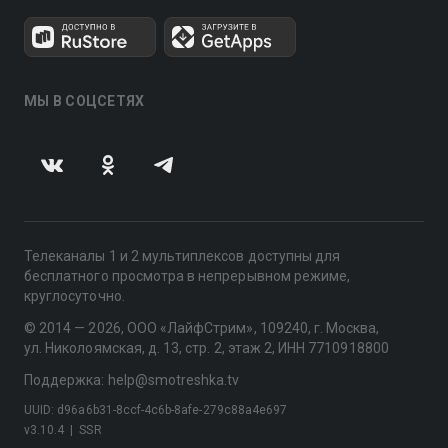
МЫ В СОЦСЕТЯХ
Телеканалы 1 и 2 мультиплексов доступны для
бесплатного просмотра в непрерывном режиме,
круглосуточно.
© 2014 — 2026, ООО «ЛайфСтрим», 109240, г. Москва,
ул. Николоямская, д. 13, стр. 2, этаж 2, ИНН 7710918800
Поддержка: help@smotreshka.tv
UUID: d96a6b31-8ccf-4c6b-8afe-279c88a4e697
v3.10.4
|
SSR