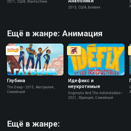
Анаболики
2011, США, Фантастика
3
2013, США, Боевик
Ещё в жанре: Анимация
Глубина
Идефикс и
неукротимые
The Deep • 2015, Австралия,
G
Cемейный
Dogmatix And The Indomitables •
2021, Франция, Cемейный
Ещё в жанре: