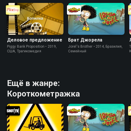
Деловое предложение
Брат Джорела
Piggy Bank Proposition • 2019,
Jorel's Brother • 2014, Бразилия,
T
США, Трагикомедия
Cемейный
Ещё в жанре:
Короткометражка