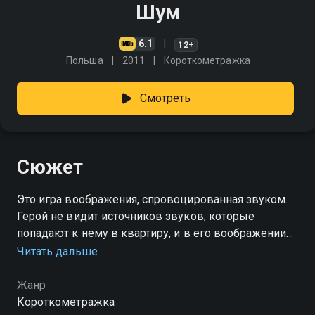
Шум
6.1
12+
Польша
2011
Короткометражка
Смотреть
Сюжет
Это игра воображения, спровоцированная звуком.
Герой не видит источников звуков, которые
попадают к нему в квартиру, и в его воображении
они выглядят совершенно по-другому
Читать дальше
Жанр
Короткометражка