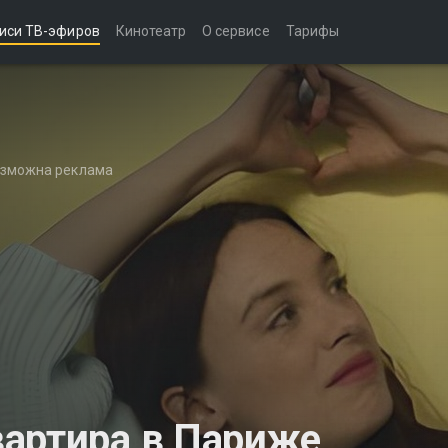
иси ТВ-эфиров
Кинотеатр
О сервисе
Тарифы
возможна реклама
вартира в Париже