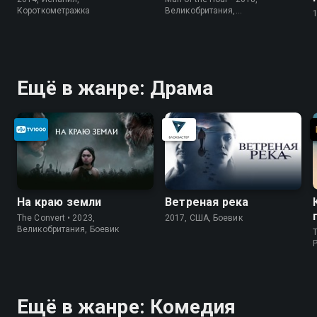
Короткометражка
Великобритания,
Короткометражка
Ещё в жанре: Драма
На краю земли
Ветреная река
The Convert • 2023,
2017, США, Боевик
Великобритания, Боевик
T
P
Ещё в жанре: Комедия