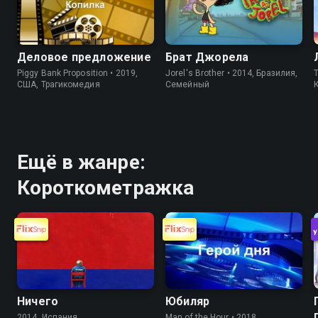
Деловое предложение
Брат Джорела
Piggy Bank Proposition • 2019,
Jorel's Brother • 2014, Бразилия,
T
США, Трагикомедия
Cемейный
Ещё в жанре:
Короткометражка
Ничего
Юбиляр
2014, Испания,
Man of the Hour • 2018,