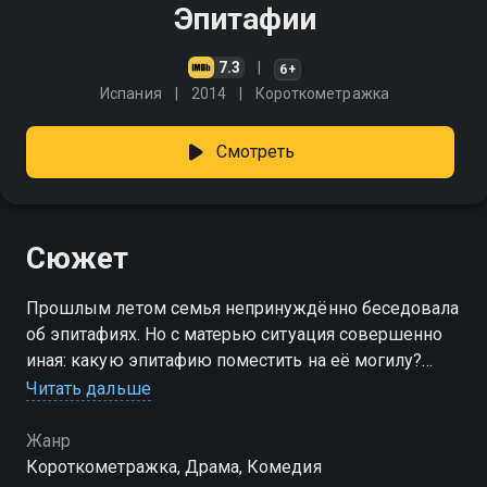
Эпитафии
7.3
6+
Испания
2014
Короткометражка
Смотреть
Сюжет
Прошлым летом семья непринуждённо беседовала
об эпитафиях. Но с матерью ситуация совершенно
иная: какую эпитафию поместить на её могилу?
Может, мама не хотела эпитафии?
Читать дальше
Жанр
Короткометражка, Драма, Комедия