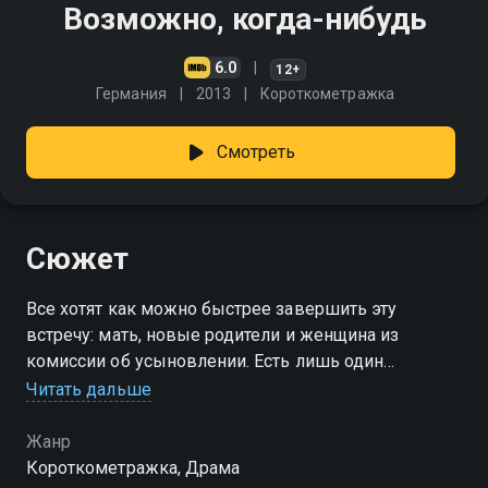
Возможно, когда-нибудь
6.0
12+
Германия
2013
Короткометражка
Смотреть
Сюжет
Все хотят как можно быстрее завершить эту
встречу: мать, новые родители и женщина из
комиссии об усыновлении. Есть лишь один
неизвестный фактор - это Мирко, отец, который
Читать дальше
никогда не видел своего ребёнка
Жанр
Короткометражка, Драма