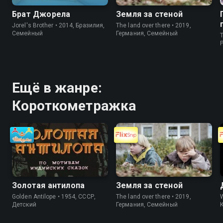
Брат Джорела
Земля за стеной
Jorel's Brother • 2014, Бразилия,
The land over there • 2019,
Cемейный
Германия, Cемейный
T
P
Ещё в жанре:
Короткометражка
Золотая антилопа
Земля за стеной
Golden Antilope • 1954, СССР,
The land over there • 2019,
Детский
Германия, Cемейный