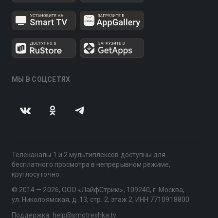
МЫ В СОЦСЕТЯХ
Телеканалы 1 и 2 мультиплексов доступны для
бесплатного просмотра в непрерывном режиме,
круглосуточно.
© 2014 — 2026, ООО «ЛайфСтрим», 109240, г. Москва,
ул. Николоямская, д. 13, стр. 2, этаж 2, ИНН 7710918800
Поддержка: help@smotreshka.tv