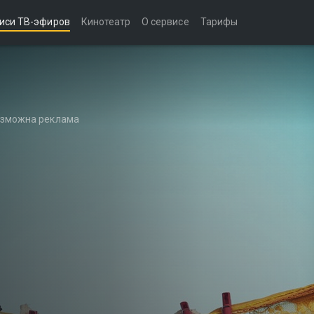
иси ТВ-эфиров
Кинотеатр
О сервисе
Тарифы
возможна реклама