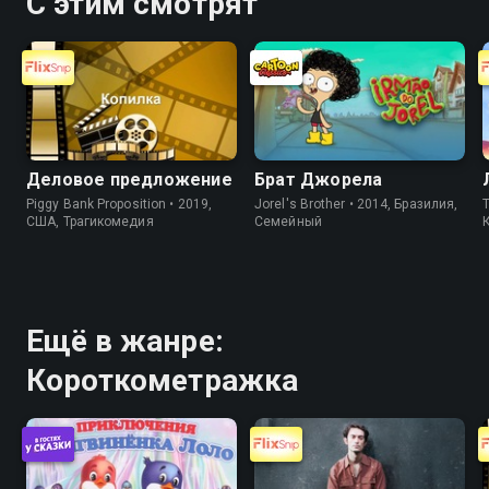
С этим смотрят
Деловое предложение
Брат Джорела
Piggy Bank Proposition • 2019,
Jorel's Brother • 2014, Бразилия,
T
США, Трагикомедия
Cемейный
Ещё в жанре:
Короткометражка