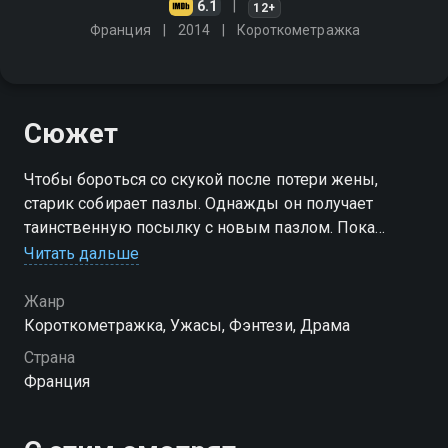
6.1
12+
Франция
2014
Короткометражка
Сюжет
Чтобы бороться со скукой после потери жены,
старик собирает пазлы. Однажды он получает
таинственную посылку с новым пазлом. Пока
старик его собирает, вокруг происходят странные
Читать дальше
события
Жанр
Короткометражка, Ужасы, Фэнтези, Драма
Страна
Франция