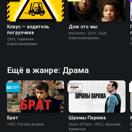
Клаус — водитель
Дом это мы
погрузчика
We Home • 2016, США,
Короткометражка
2000, Германия,
T
Короткометражка
P
Ещё в жанре: Драма
Брат
Шрамы Парижа
1997, Россия, Боевик
Scars of Paris • 2022, Франция,
E
Криминал