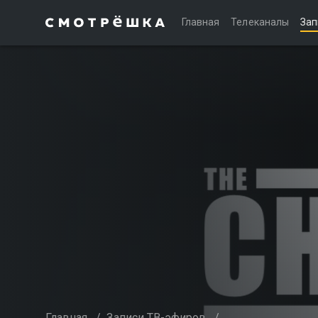
Главная
Телеканалы
Зап
Главная
/
Записи ТВ-эфиров
/