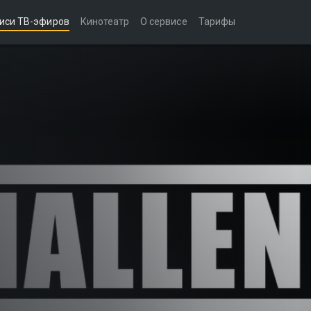
иси ТВ-эфиров
Кинотеатр
О сервисе
Тарифы