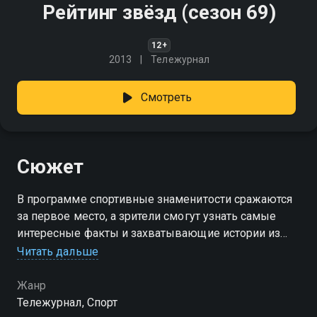
Рейтинг звёзд (сезон 69)
12+
2013
Тележурнал
Смотреть
Сюжет
В программе спортивные знаменитости сражаются
за первое место, а зрители смогут узнать самые
интересные факты и захватывающие истории из
жизни чемпионов и их нелёгком пути к успеху
Читать дальше
Посмотреть онлайн 69 сезон сериала Рейтинг звёзд
Жанр
вы можете совершенно бесплатно в хорошем HD
Тележурнал, Спорт