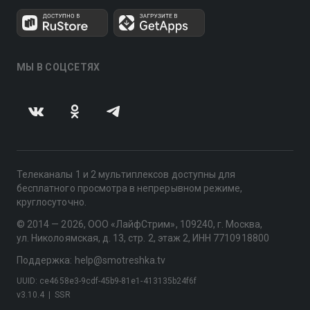
МЫ В СОЦСЕТЯХ
Телеканалы 1 и 2 мультиплексов доступны для
бесплатного просмотра в непрерывном режиме,
круглосуточно.
© 2014 — 2026, ООО «ЛайфСтрим», 109240, г. Москва,
ул. Николоямская, д. 13, стр. 2, этаж 2, ИНН 7710918800
Поддержка: help@smotreshka.tv
UUID: ce4658e3-9cdf-45b9-81e1-413135b24f6f
v3.10.4
|
SSR