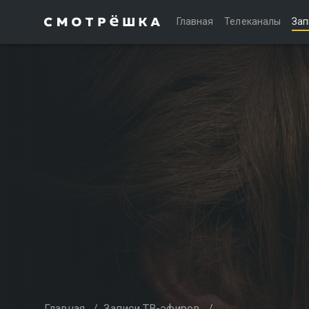
Главная
Телеканалы
Зап
Главная
/
Записи ТВ-эфиров
/