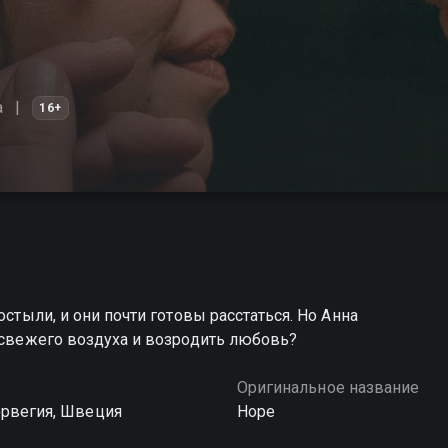
а
16+
остыли, и они почти готовы расстаться. Но Анна
м свежего воздуха и возродить любовь?
Оригинальное название
орвегия, Швеция
Hope