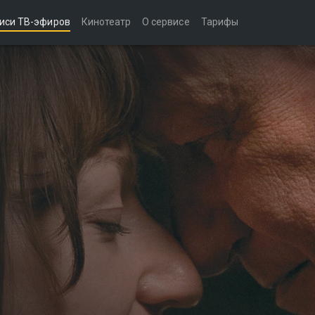
иси ТВ-эфиров
Кинотеатр
О сервисе
Тарифы