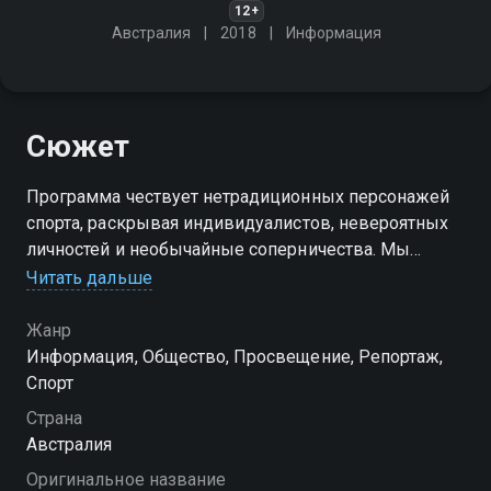
12+
Австралия
2018
Информация
Сюжет
Программа чествует нетрадиционных персонажей
спорта, раскрывая индивидуалистов, невероятных
личностей и необычайные соперничества. Мы
покажем вам настоящих противников, чьи битвы
Читать дальше
вошли в спортивную истории
Жанр
Посмотреть онлайн 28 сезон сериала Homage вы
Информация, Общество, Просвещение, Репортаж,
можете совершенно бесплатно в хорошем HD
Спорт
качестве на Смотрёшке
Страна
Австралия
Оригинальное название