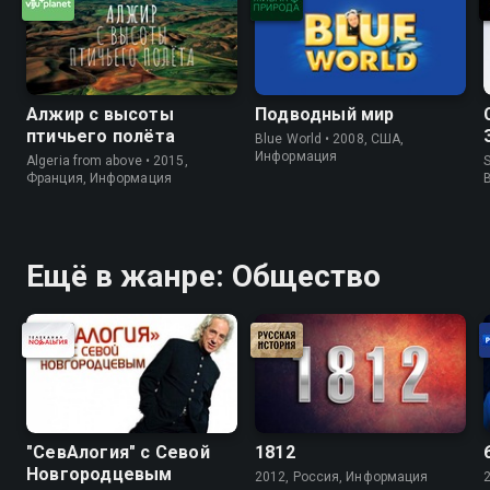
Алжир с высоты
Подводный мир
птичьего полёта
Blue World • 2008, США,
Информация
Algeria from above • 2015,
S
Франция, Информация
Ещё в жанре: Общество
"СевАлогия" с Севой
1812
Новгородцевым
2012, Россия, Информация