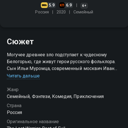
5.9
6.9
6+
Россия
2020
Cемейный
Сюжет
Могучее древнее зло подступает к чудесному
Белогорью, где живут герои русского фольклора.
Сын Ильи Муромца, современный москвич Иван
должен раскрыть свою богатырскую силу, чтобы
Читать дальше
спасти мир старых добрых сказок
Жанр
Cемейный, Фэнтези, Комедия, Приключения
Страна
Россия
Оригинальное название