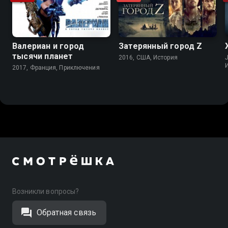
Валериан и город
Затерянный город Z
тысячи планет
2016, США, История
J
2017, Франция, Приключения
Возникли вопросы?
Обратная связь