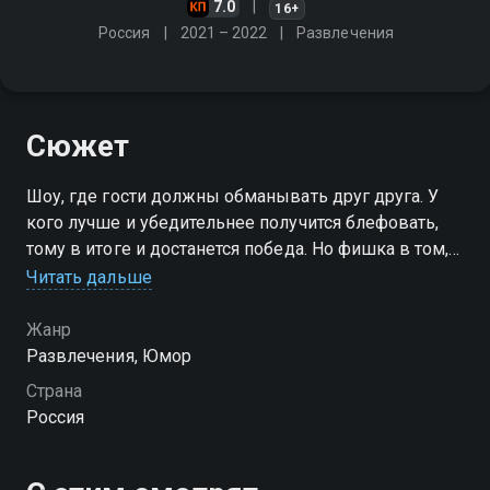
7.0
16+
Россия
2021 – 2022
Развлечения
Сюжет
Шоу, где гости должны обманывать друг друга. У
кого лучше и убедительнее получится блефовать,
тому в итоге и достанется победа. Но фишка в том,
что кто-то может говорить и правду
Читать дальше
Посмотреть онлайн 2 сезон сериала Я тебе не верю
Жанр
вы можете совершенно бесплатно в хорошем HD
Развлечения, Юмор
качестве на Смотрёшке
Страна
Россия