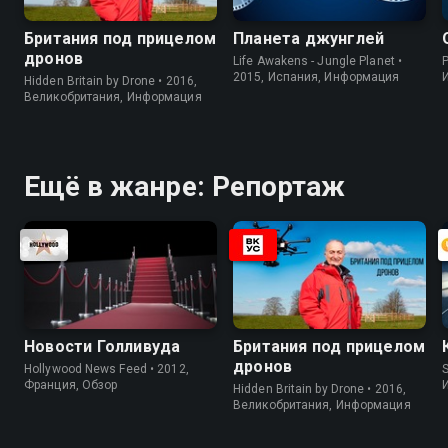
Британия под прицелом
Планета джунглей
дронов
Life Awakens - Jungle Planet •
P
2015, Испания, Информация
Hidden Britain by Drone • 2016,
Великобритания, Информация
Ещё в жанре: Репортаж
Новости Голливуда
Британия под прицелом
дронов
Hollywood News Feed • 2012,
S
Франция, Обзор
Hidden Britain by Drone • 2016,
Великобритания, Информация