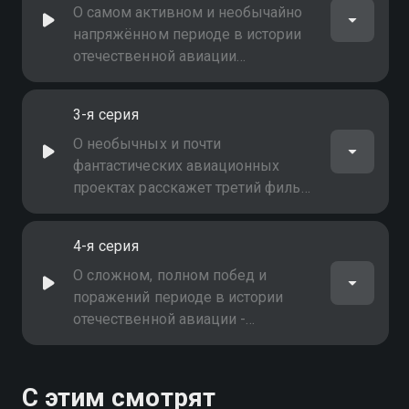
О самом активном и необычайно
напряжённом периоде в истории
отечественной авиации
рассказывает второй фильм
документального цикла
3-я серия
О необычных и почти
фантастических авиационных
проектах расскажет третий фильм
цикла
4-я серия
О сложном, полном побед и
поражений периоде в истории
отечественной авиации -
расскажет четвёртый фильм
цикла
С этим смотрят