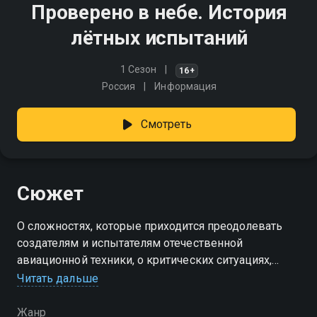
Проверено в небе. История
лётных испытаний
1 Сезон
16+
Россия
Информация
Смотреть
Сюжет
О сложностях, которые приходится преодолевать
создателям и испытателям отечественной
авиационной техники, о критических ситуациях,
возникавших в воздухе, - обо всём этом расскажет
Читать дальше
Герой Российской Федерации, лётчик-испытатель 1-
го класса Олег Мутовин
Жанр