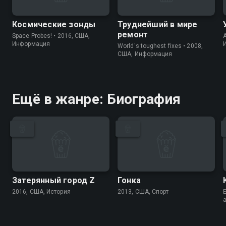
Космические зонды
Труднейший в мире
ремонт
Space Probes! • 2016, США,
A
Информация
World's toughest fixes • 2008,
США, Информация
Ещё в жанре: Биография
Затерянный город Z
Гонка
2016, США, История
2013, США, Спорт
E