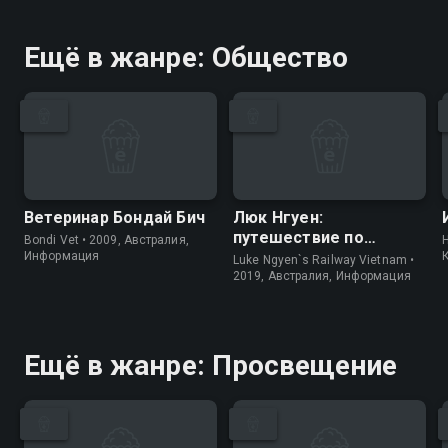
Ещё в жанре: Общество
Ветеринар Бондай Бич
Люк Нгуен:
путешествие по
Bondi Vet • 2009, Австралия,
H
Вьетнаму
Информация
Luke Ngyen`s Railway Vietnam •
2019, Австралия, Информация
Ещё в жанре: Просвещение