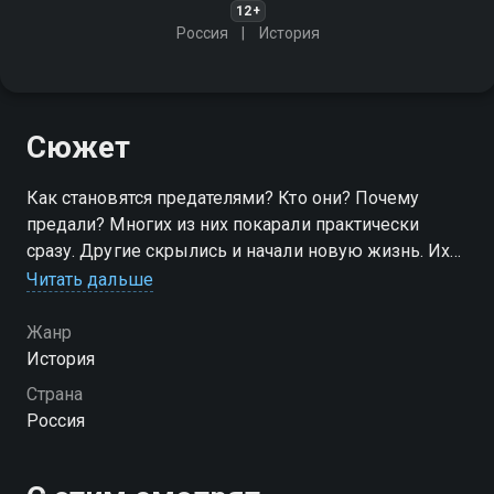
12+
Россия
История
Сюжет
Как становятся предателями? Кто они? Почему
предали? Многих из них покарали практически
сразу. Другие скрылись и начали новую жизнь. Их
тоже нашли, судили и привели приговор в
Читать дальше
исполнение. Потому что срока давности по этим
преступлениям не бывает
Жанр
История
Страна
Россия