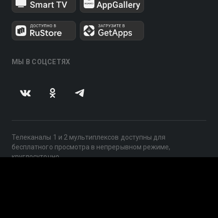
МЫ В СОЦСЕТЯХ
Телеканалы 1 и 2 мультиплексов доступны для
бесплатного просмотра в непрерывном режиме,
круглосуточно.
© 2014 — 2026, ООО «ЛайфСтрим», 109240, г. Москва,
ул. Николоямская, д. 13, стр. 2, этаж 2, ИНН 7710918800
Поддержка: help@smotreshka.tv
UUID: 3a5d6ae8-1dbf-494e-aa2d-402cb4e332c2