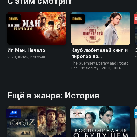
С этим смотрят
Ип Ман. Начало
Клуб любителей книг и
пирогов из
2020, Китай, История
картофельных
The Guernsey Literary and Potato
очистков
Peel Pie Society • 2018, США,
История
Ещё в жанре: История