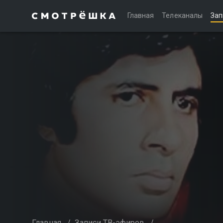
Главная
Телеканалы
Зап
Главная
/
Записи ТВ-эфиров
/