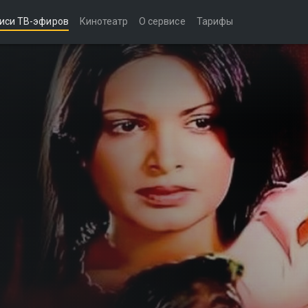
иси ТВ-эфиров
Кинотеатр
О сервисе
Тарифы