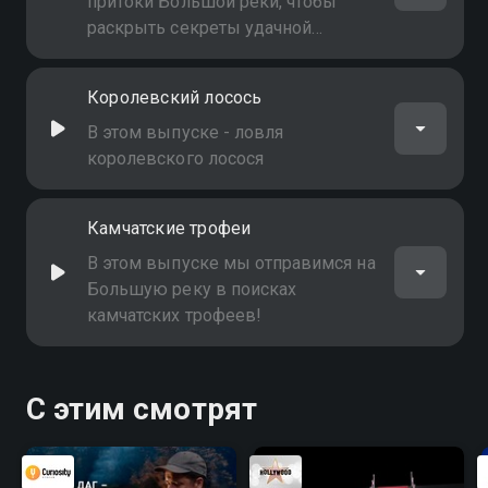
притоки Большой реки, чтобы
раскрыть секреты удачной
рыбалки в её тихих и живописных
водах
Королевский лосось
В этом выпуске - ловля
королевского лосося
Камчатские трофеи
В этом выпуске мы отправимся на
Большую реку в поисках
камчатских трофеев!
С этим смотрят