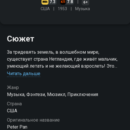
7.3
7.8
6+
США
1953
Музыка
Сюжет
За тридевять земель, в волшебном мире,
существует страна Нетландия, где живёт мальчик,
умеющий летать и не желающий взрослеть! Это
весёлый выдумщик, храбрец и проказник Питер
Читать дальше
Пэн
Жанр
Музыка, Фэнтези, Мюзикл, Приключения
Страна
США
Оригинальное название
Peter Pan