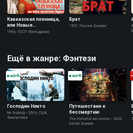
Кавказская пленница,
Брат
или Новые
1997, Россия, Боевик
A
приключения Шурика
1966, СССР, Мелодрама
Ещё в жанре: Фэнтези
Господин Никто
Путешествие к
бессмертию
Mr. Nobody • 2009, США,
Фантастика
The immortal ascension • 2020,
Китай, Боевик