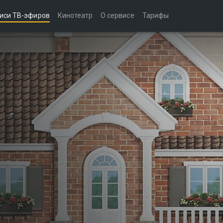
иси ТВ-эфиров
Кинотеатр
О сервисе
Тарифы