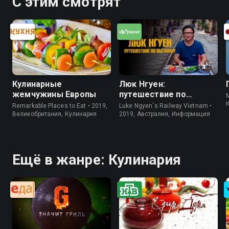
С этим смотрят
Кулинарные
Люк Нгуен:
жемчужины Европы
путешествие по
M
Вьетнаму
Remarkable Places to Eat • 2019,
Luke Ngyen`s Railway Vietnam •
Великобритания, Кулинария
2019, Австралия, Информация
Ещё в жанре: Кулинария