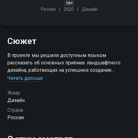
16+
Россия
2020
Дизайн
Сюжет
В проекте мы решили доступным языком
рассказать об основных приёмах ландшафтного
дизайна, работающих на успешное создание
гармоничного сада, и показать их на реальных
Читать дальше
примерах
Жанр
Дизайн
Страна
Россия