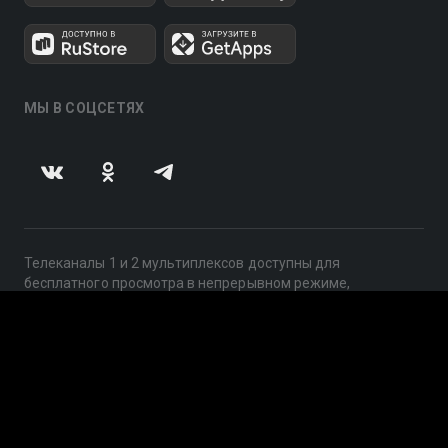
МЫ В СОЦСЕТЯХ
Телеканалы 1 и 2 мультиплексов доступны для
бесплатного просмотра в непрерывном режиме,
круглосуточно.
© 2014 — 2026, ООО «ЛайфСтрим», 109240, г. Москва,
ул. Николоямская, д. 13, стр. 2, этаж 2, ИНН 7710918800
Поддержка: help@smotreshka.tv
UUID: 9f44fdef-4b10-4f26-a402-9cb73fbdb548
v3.10.4
|
SSR