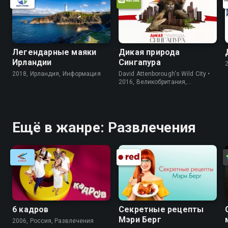
Легендарные маяки
Дикая природа
Ирландии
Сингапура
2018, Ирландия, Информация
David Attenborough's Wild City •
2016, Великобритания,
Информация
Ещё в жанре: Развлечения
6 кадров
Секретные рецепты
Мэри Берг
2006, Россия, Развлечения