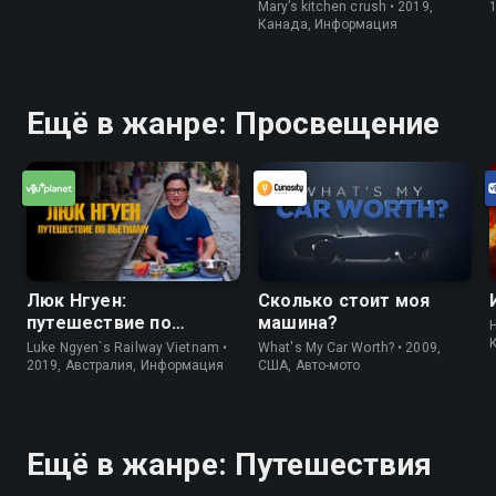
Mary’s kitchen crush • 2019,
Канада, Информация
Ещё в жанре: Просвещение
Люк Нгуен:
Сколько стоит моя
путешествие по
машина?
H
Вьетнаму
Luke Ngyen`s Railway Vietnam •
What's My Car Worth? • 2009,
2019, Австралия, Информация
США, Авто-мото
Ещё в жанре: Путешествия