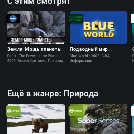
С этим смотрят
Земля. Мощь планеты
Подводный мир
Earth - The Power of the Planet •
Blue World • 2008, США,
P
2007, Великобритания, Природа
Информация
Ещё в жанре: Природа