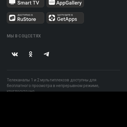
МЫ В СОЦСЕТЯХ
Телеканалы 1 и 2 мультиплексов доступны для
бесплатного просмотра в непрерывном режиме,
круглосуточно.
© 2014 — 2026, ООО «ЛайфСтрим», 109240, г. Москва,
ул. Николоямская, д. 13, стр. 2, этаж 2, ИНН 7710918800
Поддержка: help@smotreshka.tv
UUID: 553dd0dd-741b-4c0e-afb2-2ec65f6e21e6