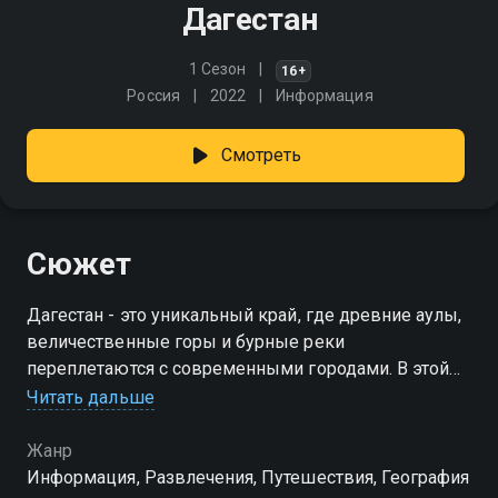
Дагестан
1 Сезон
16+
Россия
2022
Информация
Смотреть
Сюжет
Дагестан - это уникальный край, где древние аулы,
величественные горы и бурные реки
переплетаются с современными городами. В этой
программе мы погрузимся в культуру и природу
Читать дальше
региона, наполненного контрастами
Жанр
Информация, Развлечения, Путешествия, География