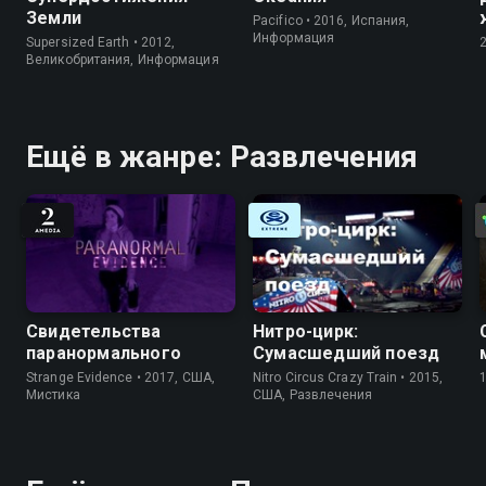
Земли
Pacifico • 2016, Испания,
Информация
Supersized Earth • 2012,
Великобритания, Информация
Ещё в жанре: Развлечения
Свидетельства
Нитро-цирк:
паранормального
Сумасшедший поезд
Strange Evidence • 2017, США,
Nitro Circus Crazy Train • 2015,
Мистика
США, Развлечения