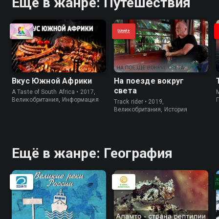
Ещё в жанре: Путешествия
Вкус Южной Африки
На поезде вокруг
света
A Taste of South Africa • 2017,
M
Великобритания, Информация
Track rider • 2019,
Великобритания, История
Ещё в жанре: География