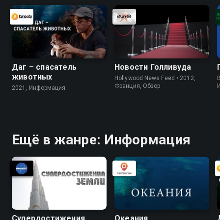
Даг – спасатель
Новости Голливуда
животных
Hollywood News Feed • 2012,
B
Франция, Обзор
2021, Информация
Ещё в жанре: Информация
Супердостижения
Океания