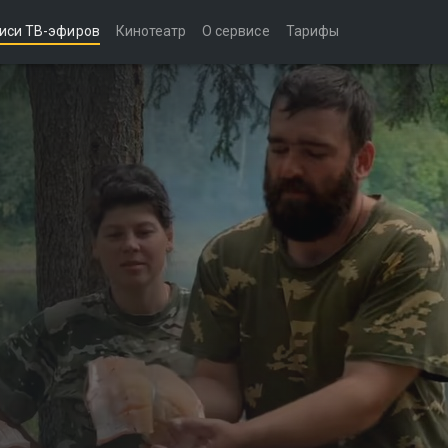
иси ТВ-эфиров
Кинотеатр
О сервисе
Тарифы