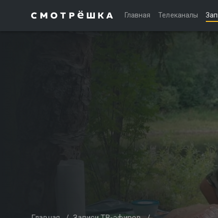
Главная
Телеканалы
Зап
Главная
/
Записи ТВ-эфиров
/