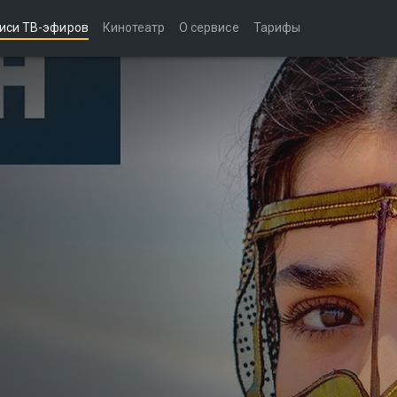
иси ТВ-эфиров
Кинотеатр
О сервисе
Тарифы