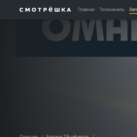
Главная
Телеканалы
Зап
Главная
/
Записи ТВ-эфиров
/