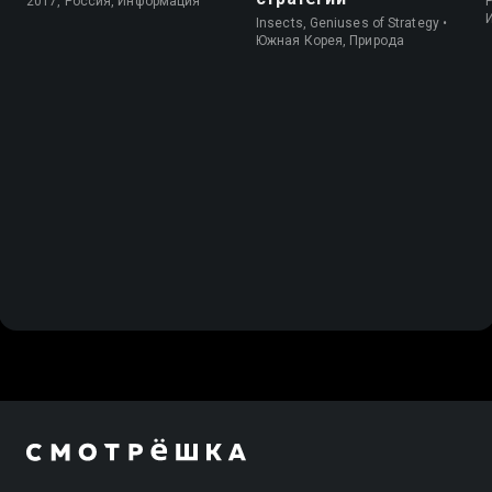
2017, Россия, Информация
P
Insects, Geniuses of Strategy •
Южная Корея, Природа