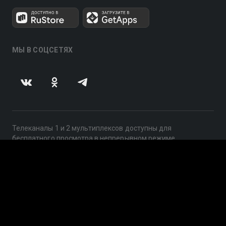
МЫ В СОЦСЕТЯХ
Телеканалы 1 и 2 мультиплексов доступны для
бесплатного просмотра в непрерывном режиме,
круглосуточно.
© 2014 — 2026, ООО «ЛайфСтрим», 109240, г. Москва,
ул. Николоямская, д. 13, стр. 2, этаж 2, ИНН 7710918800
Поддержка: help@smotreshka.tv
UUID: 123bc044-40ad-4298-8931-8c07c567eae1
v3.10.4
|
SSR