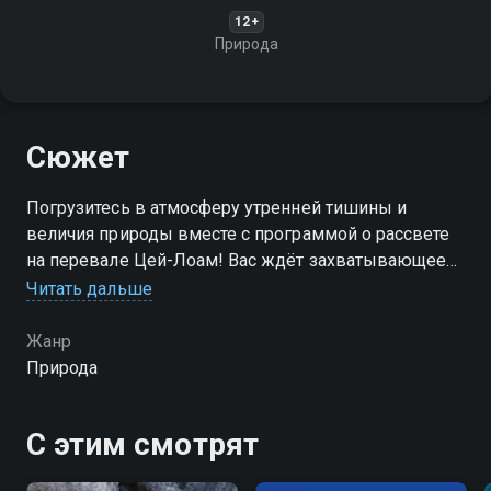
12+
Природа
Сюжет
Погрузитесь в атмосферу утренней тишины и
величия природы вместе с программой о рассвете
на перевале Цей-Лоам! Вас ждёт захватывающее
зрелище: первые лучи солнца, поднимаясь над
Читать дальше
горизонтом, озаряют вершины Кавказских гор,
создавая волшебную картину
Жанр
Природа
С этим смотрят