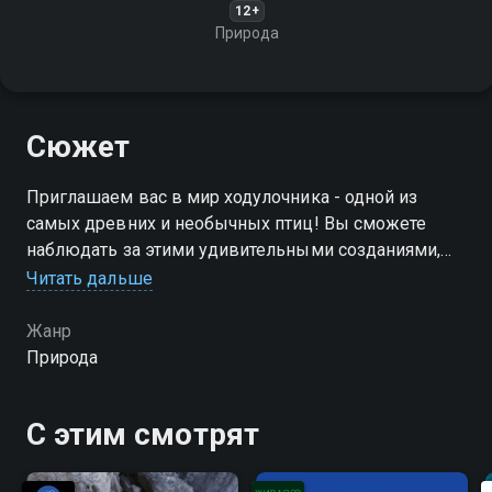
12+
Природа
Сюжет
Приглашаем вас в мир ходулочника - одной из
самых древних и необычных птиц! Вы сможете
наблюдать за этими удивительными созданиями,
которые поражают своей способностью
Читать дальше
передвигаться на длинных ногах и резвиться в воде
Жанр
Природа
С этим смотрят