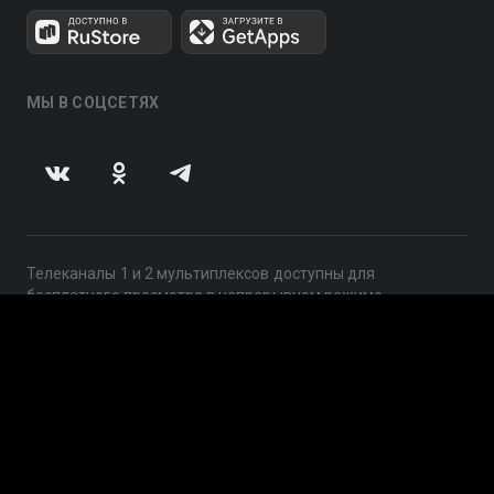
МЫ В СОЦСЕТЯХ
Телеканалы 1 и 2 мультиплексов доступны для
бесплатного просмотра в непрерывном режиме,
круглосуточно.
© 2014 — 2026, ООО «ЛайфСтрим», 109240, г. Москва,
ул. Николоямская, д. 13, стр. 2, этаж 2, ИНН 7710918800
Поддержка: help@smotreshka.tv
UUID: 18f9d16d-fc4a-4a8f-b495-6b0b73912a29
v3.10.4
|
SSR