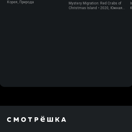
крабов
Корея, Природа
Mystery Migration: Red Crabs of
I
Christmas Island • 2020, Южная
Корея, Природа