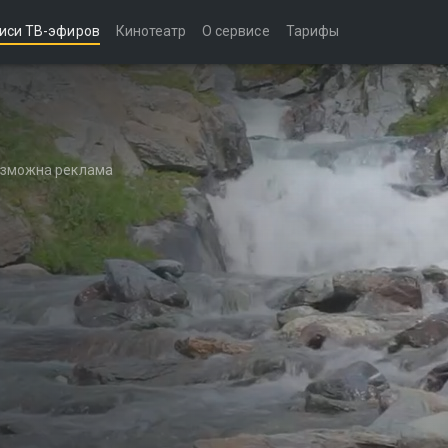
иси ТВ-эфиров
Кинотеатр
О сервисе
Тарифы
возможна реклама