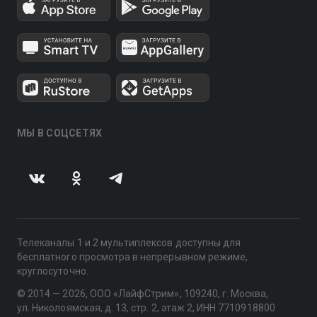
МЫ В СОЦСЕТЯХ
Телеканалы 1 и 2 мультиплексов доступны для
бесплатного просмотра в непрерывном режиме,
круглосуточно.
© 2014 — 2026, ООО «ЛайфСтрим», 109240, г. Москва,
ул. Николоямская, д. 13, стр. 2, этаж 2, ИНН 7710918800