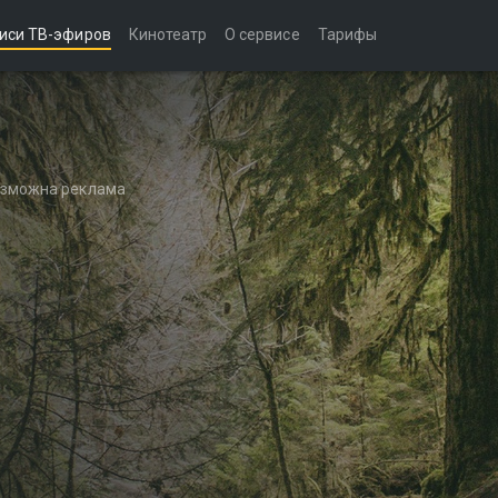
иси ТВ-эфиров
Кинотеатр
О сервисе
Тарифы
возможна реклама