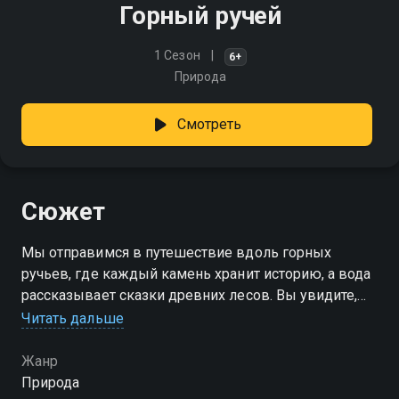
Горный ручей
1 Сезон
6+
Природа
Смотреть
Сюжет
Мы отправимся в путешествие вдоль горных
ручьев, где каждый камень хранит историю, а вода
рассказывает сказки древних лесов. Вы увидите,
как бурлящие потоки прокладывают путь через
Читать дальше
ущелья, питают жизнь вокруг и создают
удивительные ландшафты
Жанр
Природа