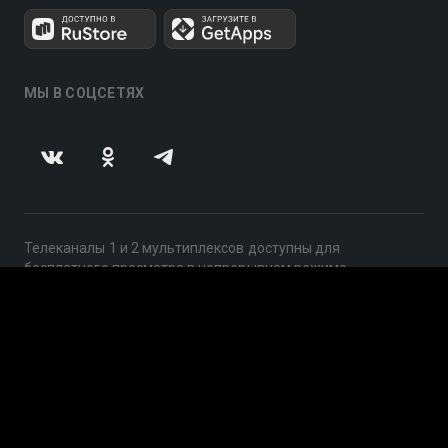
МЫ В СОЦСЕТЯХ
Телеканалы 1 и 2 мультиплексов доступны для
бесплатного просмотра в непрерывном режиме,
круглосуточно.
© 2014 — 2026, ООО «ЛайфСтрим», 109240, г. Москва,
ул. Николоямская, д. 13, стр. 2, этаж 2, ИНН 7710918800
Поддержка: help@smotreshka.tv
UUID: 1e87b76a-bd01-43ac-ab34-c517c9a4bb48
v3.10.4
|
SSR