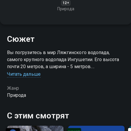
12+
Природа
Сюжет
Вы погрузитесь в мир Ляжгинского водопада,
самого крупного водопада Ингушетии. Его высота
почти 20 метров, а ширина - 5 метров.
Расположенный в Джейрахском ущелье, он
Читать дальше
привлекает туристов своей природной красотой и
уникальными зимними пейзажами
Жанр
Природа
С этим смотрят