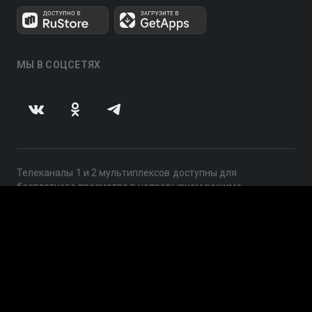
МЫ В СОЦСЕТЯХ
Телеканалы 1 и 2 мультиплексов доступны для
бесплатного просмотра в непрерывном режиме,
круглосуточно.
© 2014 — 2026, ООО «ЛайфСтрим», 109240, г. Москва,
ул. Николоямская, д. 13, стр. 2, этаж 2, ИНН 7710918800
Поддержка: help@smotreshka.tv
UUID: 883ff5d4-59df-4e42-b4ae-51ebc4befba8
v3.10.4
|
SSR