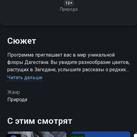
12+
Природа
Сюжет
Программа приглашает вас в мир уникальной
флоры Дагестана. Вы увидите разнообразие цветов,
растущих в Загедане, услышите рассказы о редких
видах растений и узнаете о значении этих цветов в
Читать дальше
местной культуре
Жанр
Природа
С этим смотрят