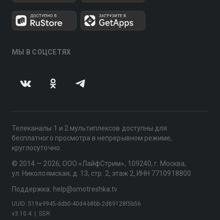
МЫ В СОЦСЕТЯХ
Телеканалы 1 и 2 мультиплексов доступны для
бесплатного просмотра в непрерывном режиме,
круглосуточно.
© 2014 — 2026, ООО «ЛайфСтрим», 109240, г. Москва,
ул. Николоямская, д. 13, стр. 2, этаж 2, ИНН 7710918800
Поддержка: help@smotreshka.tv
UUID: 519a9945-ddb0-40d4-b8bb-2d89128f5b56
v3.10.4
|
SSR