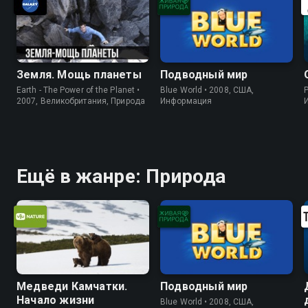
Земля. Мощь планеты
Подводный мир
Earth - The Power of the Planet •
Blue World • 2008, США,
P
2007, Великобритания, Природа
Информация
Ещё в жанре: Природа
Медведи Камчатки.
Подводный мир
Начало жизни
Blue World • 2008, США,