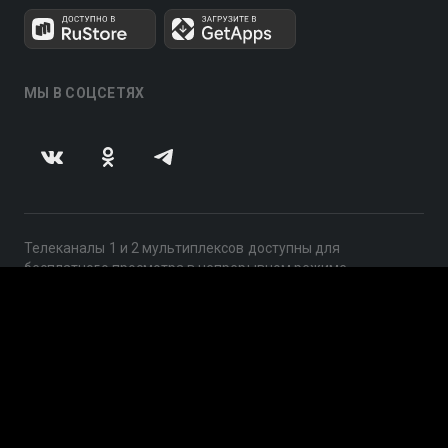
МЫ В СОЦСЕТЯХ
Телеканалы 1 и 2 мультиплексов доступны для
бесплатного просмотра в непрерывном режиме,
круглосуточно.
© 2014 — 2026, ООО «ЛайфСтрим», 109240, г. Москва,
ул. Николоямская, д. 13, стр. 2, этаж 2, ИНН 7710918800
Поддержка: help@smotreshka.tv
UUID: 77cd0da7-bd5f-4a82-ba37-bd4fc5d06fe3
v3.10.4
|
SSR