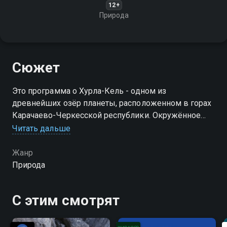
12+
Природа
Сюжет
Это программа о Хурла-Кель - одном из
древнейших озёр планеты, расположенном в горах
Карачаево-Черкесской республики. Окружённое
двумя горными хребтами, это озеро стало
Читать дальше
природным музеем, сохранившим редкие растения
ледниковой эпохи
Жанр
Природа
С этим смотрят