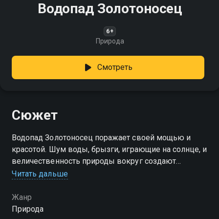
Водопад Золотоносец
6+
Природа
Смотреть
Сюжет
Водопад Золотоносец поражает своей мощью и
красотой. Шум воды, брызги, играющие на солнце, и
величественность природы вокруг создают
атмосферу абсолютного спокойствия и гармонии
Читать дальше
Жанр
Природа