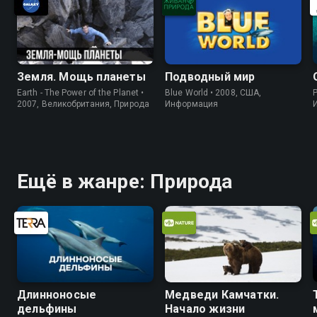
Земля. Мощь планеты
Подводный мир
Earth - The Power of the Planet •
Blue World • 2008, США,
P
2007, Великобритания, Природа
Информация
Ещё в жанре: Природа
Длинноносые
Медведи Камчатки.
дельфины
Начало жизни