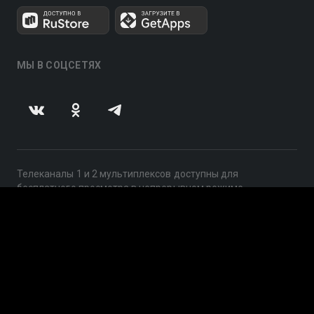
МЫ В СОЦСЕТЯХ
Телеканалы 1 и 2 мультиплексов доступны для
бесплатного просмотра в непрерывном режиме,
круглосуточно.
© 2014 — 2026, ООО «ЛайфСтрим», 109240, г. Москва,
ул. Николоямская, д. 13, стр. 2, этаж 2, ИНН 7710918800
Поддержка: help@smotreshka.tv
UUID: 1b681864-b3eb-4629-9a73-226960e56292
v3.10.4
|
SSR