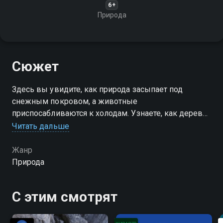
6+
Природа
Сюжет
Здесь вы увидите, как природа засыпает под
снежным покровом, а животные
приспосабливаются к холодам. Узнаете, как деревья
и растения переживают зиму, какие следы
Читать дальше
оставляют на снегу лесные обитатели
Жанр
Природа
С этим смотрят