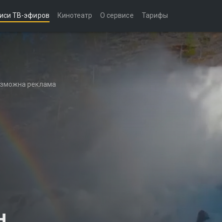
иси ТВ-эфиров
Кинотеатр
О сервисе
Тарифы
возможна реклама
н