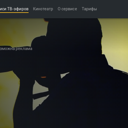
иси ТВ-эфиров
Кинотеатр
О сервисе
Тарифы
возможна реклама