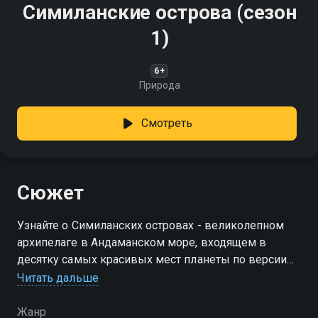
Симиланские острова (сезон
1)
6+
Природа
Смотреть
Сюжет
Узнайте о Симиланских островах - великолепном
архипелаге в Андаманском море, входящем в
десятку самых красивых мест планеты по версии
ЮНЕСКО. Здесь вас ждут белоснежные пляжи,
Читать дальше
лазурное море и удивительный подводный мир,
привлекающий дайверов
Жанр