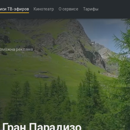
иси ТВ-эфиров
Кинотеатр
О сервисе
Тарифы
возможна реклама
 Гран Парадизо