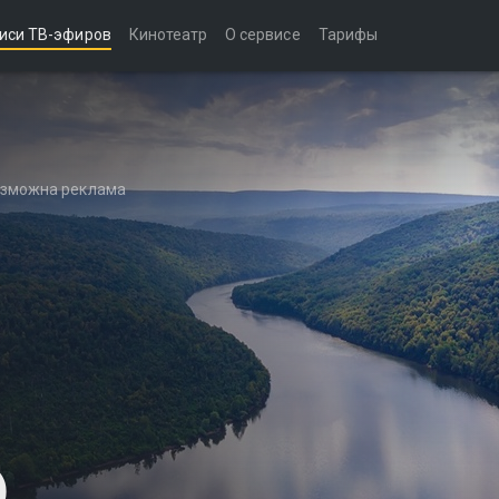
иси ТВ-эфиров
Кинотеатр
О сервисе
Тарифы
возможна реклама
)