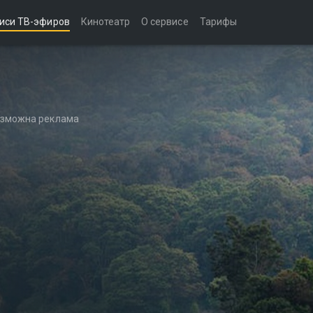
иси ТВ-эфиров
Кинотеатр
О сервисе
Тарифы
возможна реклама