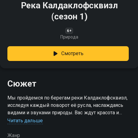
Река Калдаклофсквизл
(сезон 1)
6+
Природа
Смотреть
Сюжет
Мы пройдемся по берегам реки Калдаклофсквизл,
исследуя каждый поворот её русла, наслаждаясь
видами и звуками природы. Вас ждут красота и
спокойствие!
Читать дальше
Посмотреть онлайн 1 сезон сериала Река
Жанр