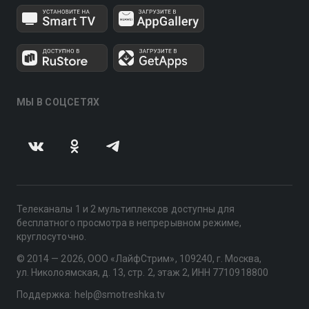
МЫ В СОЦСЕТЯХ
Телеканалы 1 и 2 мультиплексов доступны для
бесплатного просмотра в непрерывном режиме,
круглосуточно.
© 2014 — 2026, ООО «ЛайфСтрим», 109240, г. Москва,
ул. Николоямская, д. 13, стр. 2, этаж 2, ИНН 7710918800
Поддержка: help@smotreshka.tv