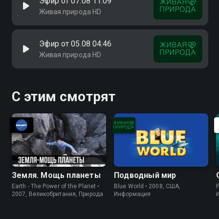
Эфир от 07.08 11:09
Живая природа HD
Эфир от 05.08 04:46
Живая природа HD
С этим смотрят
Земля. Мощь планеты
Подводный мир
Earth - The Power of the Planet •
Blue World • 2008, США,
P
2007, Великобритания, Природа
Информация