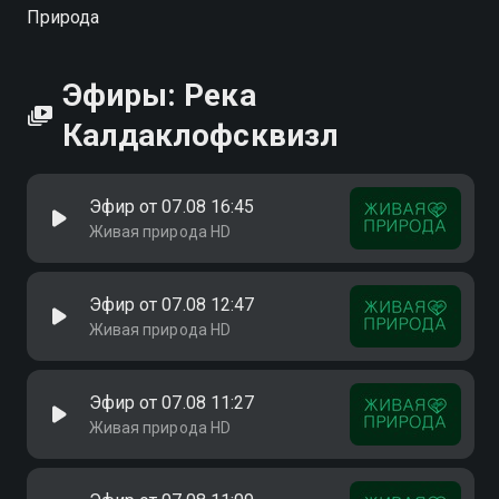
Калдаклофсквизл вы можете совершенно
Природа
бесплатно в хорошем HD качестве на Смотрёшке
Эфиры: Река
Калдаклофсквизл
Эфир от 07.08 16:45
Живая природа HD
Эфир от 07.08 12:47
Живая природа HD
Эфир от 07.08 11:27
Живая природа HD